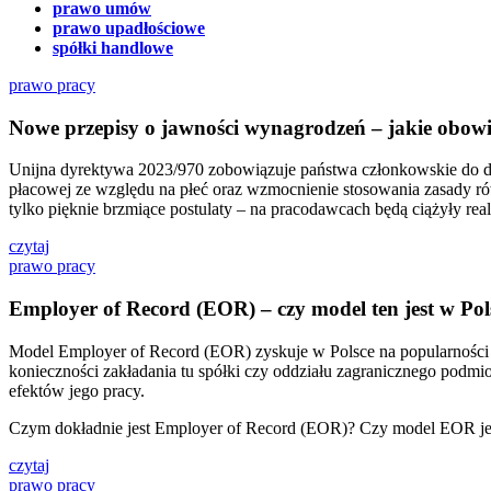
prawo umów
prawo upadłościowe
spółki handlowe
prawo pracy
Nowe przepisy o jawności wynagrodzeń – jakie obow
Unijna dyrektywa 2023/970 zobowiązuje państwa członkowskie do do
płacowej ze względu na płeć oraz wzmocnienie stosowania zasady r
tylko pięknie brzmiące postulaty – na pracodawcach będą ciążyły 
czytaj
prawo pracy
Employer of Record (EOR) – czy model ten jest w Po
Model Employer of Record (EOR) zyskuje w Polsce na popularności wr
konieczności zakładania tu spółki czy oddziału zagranicznego podmi
efektów jego pracy.
Czym dokładnie jest Employer of Record (EOR)? Czy model EOR jes
czytaj
prawo pracy