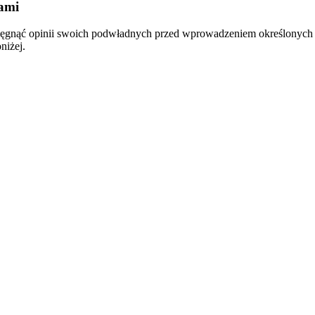
kami
asięgnąć opinii swoich podwładnych przed wprowadzeniem określonyc
niżej.