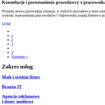
Konsultacje i porozumienia pracodawcy z pracowni
Przepisy prawa przewidują sytuacje, w których pracodawca musi z
wyłonić reprezentanta pracowników? Odpowiedzi znajdą Państwo po
czytaj
1
2
3
…
5
Następne »
Zakres usług
Małe i średnie firmy
Branża IT
Agencje reklamowe
i domy mediowe