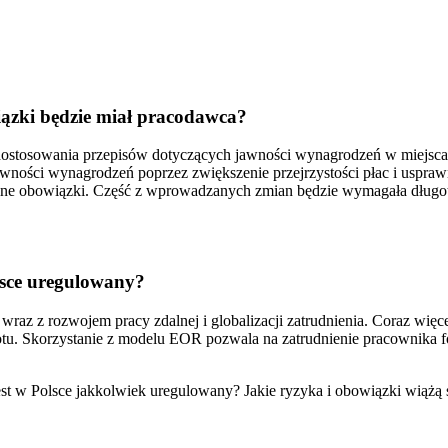
iązki będzie miał pracodawca?
stosowania przepisów dotyczących jawności wynagrodzeń w miejscach 
ówności wynagrodzeń poprzez zwiększenie przejrzystości płac i usp
realne obowiązki. Część z wprowadzanych zmian będzie wymagała dług
lsce uregulowany?
az z rozwojem pracy zdalnej i globalizacji zatrudnienia. Coraz więce
otu. Skorzystanie z modelu EOR pozwala na zatrudnienie pracownika f
t w Polsce jakkolwiek uregulowany? Jakie ryzyka i obowiązki wiążą 