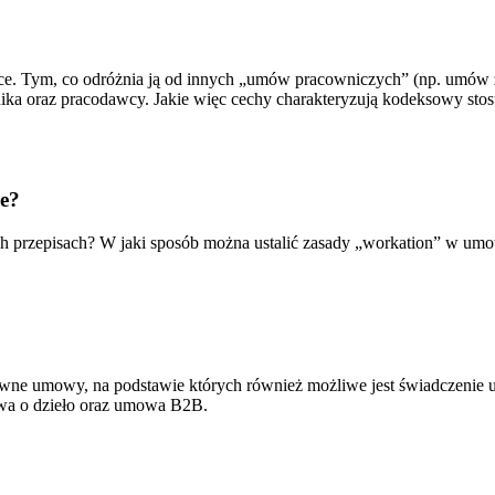
sce. Tym, co odróżnia ją od innych „umów pracowniczych” (np. umów
ka oraz pracodawcy. Jakie więc cechy charakteryzują kodeksowy sto
ie?
h przepisach? W jaki sposób można ustalić zasady „workation” w umo
wne umowy, na podstawie których również możliwe jest świadczenie u
wa o dzieło oraz umowa B2B.