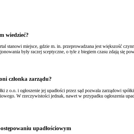
m wiedzieć?
rtal stanowi miejsce, gdzie m. in. przeprowadzana jest większość czy
jonowania były raczej sceptyczne, o tyle z biegiem czasu zdają się pow
roni członka zarządu?
i z o.o. i ogłoszenie jej upadłości przez sąd pozwala zarządowi spółki
ciowego. W rzeczywistości jednak, nawet w przypadku ogłoszenia upad
postępowaniu upadłościowym