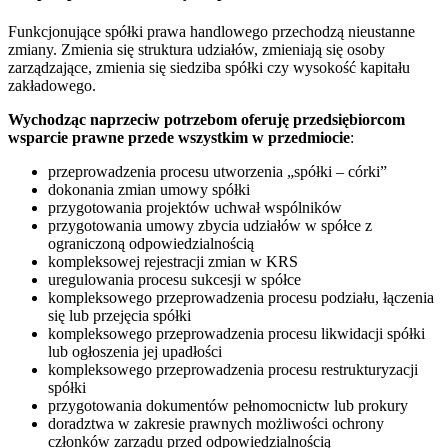
Funkcjonujące spółki prawa handlowego przechodzą nieustanne
zmiany. Zmienia się struktura udziałów, zmieniają się osoby
zarządzające, zmienia się siedziba spółki czy wysokość kapitału
zakładowego.
Wychodząc naprzeciw potrzebom oferuję przedsiębiorcom
wsparcie prawne przede wszystkim w przedmiocie
:
przeprowadzenia procesu utworzenia „spółki – córki”
dokonania zmian umowy spółki
przygotowania projektów uchwał wspólników
przygotowania umowy zbycia udziałów w spółce z
ograniczoną odpowiedzialnością
kompleksowej rejestracji zmian w KRS
uregulowania procesu sukcesji w spółce
kompleksowego przeprowadzenia procesu podziału, łączenia
się lub przejęcia spółki
kompleksowego przeprowadzenia procesu likwidacji spółki
lub ogłoszenia jej upadłości
kompleksowego przeprowadzenia procesu restrukturyzacji
spółki
przygotowania dokumentów pełnomocnictw lub prokury
doradztwa w zakresie prawnych możliwości ochrony
członków zarządu przed odpowiedzialnością