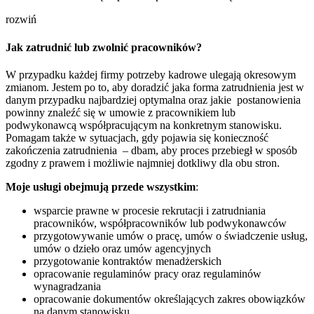
rozwiń
Jak zatrudnić lub zwolnić pracowników?
W przypadku każdej firmy potrzeby kadrowe ulegają okresowym
zmianom. Jestem po to, aby doradzić jaka forma zatrudnienia jest w
danym przypadku najbardziej optymalna oraz jakie postanowienia
powinny znaleźć się w umowie z pracownikiem lub
podwykonawcą współpracującym na konkretnym stanowisku.
Pomagam także w sytuacjach, gdy pojawia się konieczność
zakończenia zatrudnienia – dbam, aby proces przebiegł w sposób
zgodny z prawem i możliwie najmniej dotkliwy dla obu stron.
Moje usługi obejmują przede wszystkim
:
wsparcie prawne w procesie rekrutacji i zatrudniania
pracowników, współpracowników lub podwykonawców
przygotowywanie umów o pracę, umów o świadczenie usług,
umów o dzieło oraz umów agencyjnych
przygotowanie kontraktów menadżerskich
opracowanie regulaminów pracy oraz regulaminów
wynagradzania
opracowanie dokumentów określających zakres obowiązków
na danym stanowisku