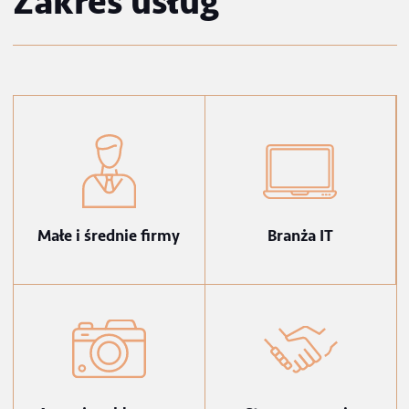
wjechał na terytorium RP). Dopiero w dalszej kolejnośc
możemy stwierdzić, czy podlega on ułatwionej
procedurze uzyskiwania zezwolenia na pracę, czy też
nie.
rozwiń
Zakres usług