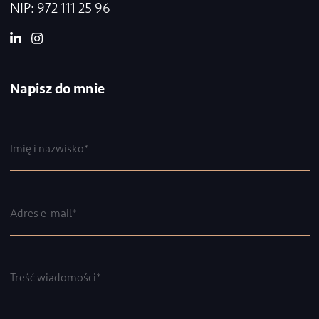
Centrum Biurowe Twarda 44
ul. Twarda 44
00-831 Warszawa
BIURO W KRAKOWIE
CitySpace O3 Business Campus
ul. Opolska 110
31-355 Kraków
+48 696 839 356
+48 575 409 002
+48 507 176 170
kancelaria@milewska.legal
NIP: 972 111 25 96