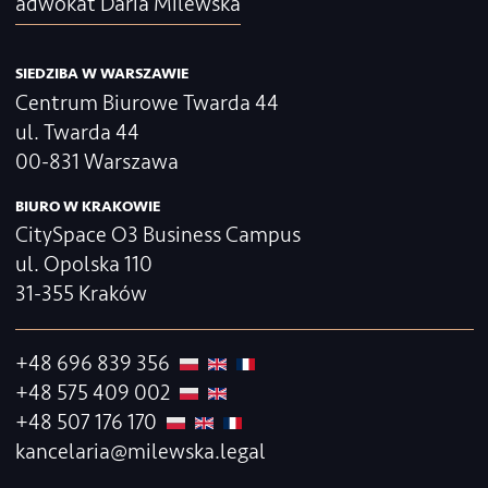
Pracodawcy zatrudniający
French Desk
cudzoziemców
Milewska Legal
| Kancelaria Adwokacka
adwokat Daria Milewska
SIEDZIBA W WARSZAWIE