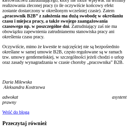
kierownictwu zatrudniającego, który nie może wpływać na terminy
realizowania zleconej pracy (o ile oczywiście końcowy efekt
zostanie dostarczony w określonym wcześniej czasie). Zatem
„pracownik B2B” z założenia ma dużą swobodę w określaniu
czasu i miejsca pracy, a także swojego zaangażowania
czasowego np. w poszczególne dni
. Zatrudniający zaś nie ma
obowiązku zapewnienia zatrudnianemu stanowiska pracy ani
określenia czasu pracy.
Oczywiście, mimo że kwestie te najczęściej nie są bezpośrednio
określane w samej umowie B2B, często regulowane są w ramach
tzw. umowy gentlemeńskiej, w szczególności jeżeli chodzi o urlop
oraz zasady wynagradzania w czasie choroby „pracownika” B2B.
Daria Milewska
Aleksandra Kostrzewa
adwokat asystent
prawny
Wróć do bloga
Przeczytaj również