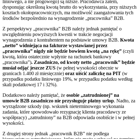
liniowego, a nie progowego) są niższe. Pracodawca zatem,
dysponując określoną kwotą brutto do wykorzystania, przy niższych
kosztach okołopracowniczych, ma możliwość zaangażowania tych
środków bezpośrednio na wynagrodzenie „pracownika” B2B.
Z perspektywy „pracownika” B2B należy jednak pamiętać o
uwzględnieniu powyższych kwestii w trakcie negocjacji
wynagrodzenia z kontrahentem na podstawie umowy B2B.
Kwota
„netto” widniejąca na fakturze wystawianej przez
„pracownika” nigdy nie będzie bowiem kwotą „na rękę”
(czyli
kwotą, która ostatecznie wpłynie na rachunek bankowy
„pracownika”)
. Zasadniczo, od kwoty netto „pracownik” będzie
musiał odjąć jeszcze ZUS
(w pełnej wysokości obecnie w
granicach 1.400 zł miesięcznie)
oraz uiścić zaliczkę na PIT
(w
przypadku podatku liniowego 19%, w przypadku podatku według
skali podatkowej 17 i 32%).
Dodatkowo należy pamiętać, że
osobie „zatrudnionej” na
umowie B2B zasadniczo nie przysługuje płatny urlop
. Nadto, za
wyrządzone szkody (np. wskutek nieterminowego wykonania
zadania, które spowodowało rezygnację klienta pracodawcy ze
współpracy) „zatrudniony” na B2B odpowiada osobiście i w pełnej
wysokości.
Z drugiej strony jednak „pracownik B2B” nie podlega