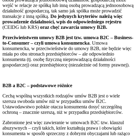
wejść w relacje ze spółką lub inną osobą prowadzącą jednoosobową
działalność gospodarczą, tak samo jak spółka może prowadzić
transakcje z inną spółką.
Do jedynych kryteriów należą więc
prowadzenie działalności, wpis do odpowiedniego rejestru
(CEIDG lub KRS)
oraz chęć zawarcia umowy B2B.
Przeciwieństwem umowy B2B jest tzw. umowa B2C – Business-
to-Consumer – czyli umowa konsumencka
. Umowa
konsumencka, w przeciwieństwie do umowy B2B, nie będzie więc
miała po obu stronach przedsiębiorców – ale odpowiednio
konsumenta (tj. osobę fizyczną nieprowadzącą działalności
gospodarczej) oraz przedsiębiorcę (niezależnie od formy prawnej).
B2B a B2C – podstawowe różnice
Cechą wspólną wszystkich rodzajów umów B2B jest o wiele
szersza swoboda umów niż w przypadku umów B2C.
Ustawodawstwo polskie otacza konsumenta dosyć szczególną
ochroną – znacznie szerszą, niż w przypadku przedsiębiorców.
Zabronione jest więc zawieranie w umowach B2C tzw. klauzul
abuzywnych – czyli takich, które kształtują prawa i obowiązki
konsumenta w sposób sprzeczny z dobrymi obyczajami lub rażąco