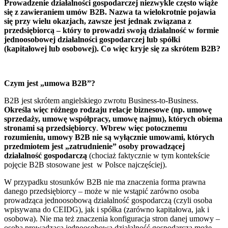
Prowadzenie działalności gospodarczej niezwykle często wiąże
się z zawieraniem umów B2B. Nazwa ta wielokrotnie pojawia
się przy wielu okazjach, zawsze jest jednak związana z
przedsiębiorcą – który to prowadzi swoją działalność w formie
jednoosobowej działalności gospodarczej lub spółki
(kapitałowej lub osobowej). Co więc kryje się za skrótem B2B?
Czym jest „umowa B2B”?
B2B jest skrótem angielskiego zwrotu Business-to-Business.
Określa więc różnego rodzaju relacje biznesowe (np. umowę
sprzedaży, umowę współpracy, umowę najmu), których obiema
stronami są przedsiębiorcy
.
Wbrew więc potocznemu
rozumieniu, umowy B2B nie są wyłącznie umowami, których
przedmiotem jest „zatrudnienie” osoby prowadzącej
działalność gospodarczą
(chociaż faktycznie w tym kontekście
pojęcie B2B stosowane jest w Polsce najczęściej).
W przypadku stosunków B2B nie ma znaczenia forma prawna
danego przedsiębiorcy – może w nie wstąpić zarówno osoba
prowadząca jednoosobową działalność gospodarczą (czyli osoba
wpisywana do CEIDG), jak i spółka (zarówno kapitałowa, jak i
osobowa). Nie ma też znaczenia konfiguracja stron danej umowy –
osoba prowadząca jednoosobową działalność gospodarczą może