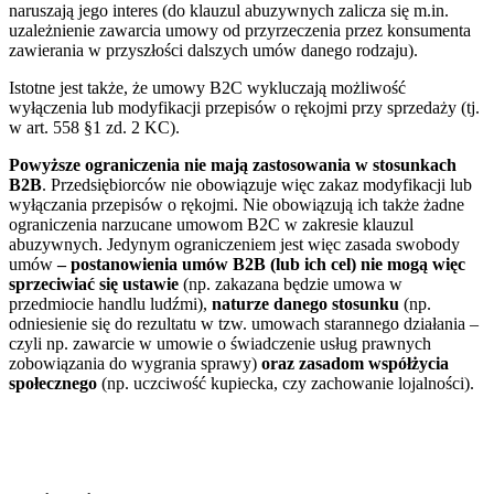
naruszają jego interes (do klauzul abuzywnych zalicza się m.in.
uzależnienie zawarcia umowy od przyrzeczenia przez konsumenta
zawierania w przyszłości dalszych umów danego rodzaju).
Istotne jest także, że umowy B2C wykluczają możliwość
wyłączenia lub modyfikacji przepisów o rękojmi przy sprzedaży (tj.
w art. 558 §1 zd. 2 KC).
Powyższe ograniczenia nie mają zastosowania w stosunkach
B2B
. Przedsiębiorców nie obowiązuje więc zakaz modyfikacji lub
wyłączania przepisów o rękojmi. Nie obowiązują ich także żadne
ograniczenia narzucane umowom B2C w zakresie klauzul
abuzywnych. Jedynym ograniczeniem jest więc zasada swobody
umów
– postanowienia umów B2B (lub ich cel) nie mogą więc
sprzeciwiać się ustawie
(np. zakazana będzie umowa w
przedmiocie handlu ludźmi),
naturze danego stosunku
(np.
odniesienie się do rezultatu w tzw. umowach starannego działania –
czyli np. zawarcie w umowie o świadczenie usług prawnych
zobowiązania do wygrania sprawy)
oraz zasadom współżycia
społecznego
(np. uczciwość kupiecka, czy zachowanie lojalności).