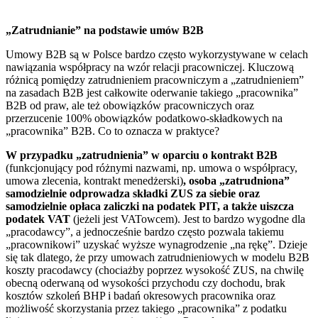
„Zatrudnianie” na podstawie umów B2B
Umowy B2B są w Polsce bardzo często wykorzystywane w celach
nawiązania współpracy na wzór relacji pracowniczej. Kluczową
różnicą pomiędzy zatrudnieniem pracowniczym a „zatrudnieniem”
na zasadach B2B jest całkowite oderwanie takiego „pracownika”
B2B od praw, ale też obowiązków pracowniczych oraz
przerzucenie 100% obowiązków podatkowo-składkowych na
„pracownika” B2B. Co to oznacza w praktyce?
W przypadku „zatrudnienia” w oparciu o kontrakt B2B
(funkcjonujący pod różnymi nazwami, np. umowa o współpracy,
umowa zlecenia, kontrakt menedżerski)
, osoba „zatrudniona”
samodzielnie odprowadza składki ZUS za siebie oraz
samodzielnie opłaca zaliczki na podatek PIT, a także uiszcza
podatek VAT
(jeżeli jest VATowcem). Jest to bardzo wygodne dla
„pracodawcy”, a jednocześnie bardzo często pozwala takiemu
„pracownikowi” uzyskać wyższe wynagrodzenie „na rękę”. Dzieje
się tak dlatego, że przy umowach zatrudnieniowych w modelu B2B
koszty pracodawcy (chociażby poprzez wysokość ZUS, na chwilę
obecną oderwaną od wysokości przychodu czy dochodu, brak
kosztów szkoleń BHP i badań okresowych pracownika oraz
możliwość skorzystania przez takiego „pracownika” z podatku