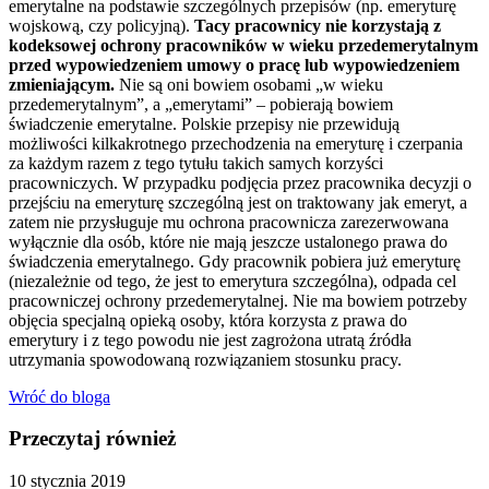
emerytalne na podstawie szczególnych przepisów (np. emeryturę
wojskową, czy policyjną).
Tacy pracownicy nie korzystają z
kodeksowej ochrony pracowników w wieku przedemerytalnym
przed wypowiedzeniem umowy o pracę lub wypowiedzeniem
zmieniającym.
Nie są oni bowiem osobami „w wieku
przedemerytalnym”, a „emerytami” – pobierają bowiem
świadczenie emerytalne. Polskie przepisy nie przewidują
możliwości kilkakrotnego przechodzenia na emeryturę i czerpania
za każdym razem z tego tytułu takich samych korzyści
pracowniczych. W przypadku podjęcia przez pracownika decyzji o
przejściu na emeryturę szczególną jest on traktowany jak emeryt, a
zatem nie przysługuje mu ochrona pracownicza zarezerwowana
wyłącznie dla osób, które nie mają jeszcze ustalonego prawa do
świadczenia emerytalnego. Gdy pracownik pobiera już emeryturę
(niezależnie od tego, że jest to emerytura szczególna), odpada cel
pracowniczej ochrony przedemerytalnej. Nie ma bowiem potrzeby
objęcia specjalną opieką osoby, która korzysta z prawa do
emerytury i z tego powodu nie jest zagrożona utratą źródła
utrzymania spowodowaną rozwiązaniem stosunku pracy.
Wróć do bloga
Przeczytaj również
10 stycznia 2019