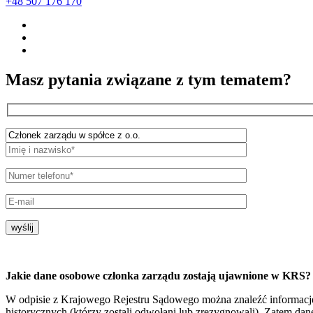
+48 507 176 170
Masz pytania związane z tym tematem?
wyślij
Jakie dane osobowe członka zarządu zostają ujawnione w KRS?
W odpisie z Krajowego Rejestru Sądowego można znaleźć informacj
historycznych (którzy zostali odwołani lub zrezygnowali). Zatem dan