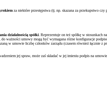
yrokiem
za niektóre przestępstwa (tj. np. skazana za przekupstwo czy p
ia działalnością spółki
. Reprezentuje on też spółkę w stosunkach n
i, do ważności umowy mogą być wymagana różne konfiguracje podpisów.
ną w umowie liczbę członków zarządu (czasem również łącznie z prok
owadzeniem jej spraw, może zaś składać w jej imieniu podpis na umowi