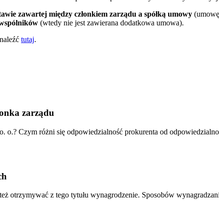
tawie zawartej między członkiem zarządu a spółką umowy
(umowę o
wspólników
(wtedy nie jest zawierana dodatkowa umowa).
znaleźć
tutaj
.
łonka zarządu
 o. o.? Czym różni się odpowiedzialność prokurenta od odpowiedzialno
ch
 też otrzymywać z tego tytułu wynagrodzenie. Sposobów wynagradzania 