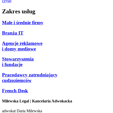
czytaj
Zakres usług
Małe i średnie firmy
Branża IT
Agencje reklamowe
i domy mediowe
Stowarzyszenia
i fundacje
Pracodawcy zatrudniający
cudzoziemców
French Desk
Milewska Legal
| Kancelaria Adwokacka
adwokat Daria Milewska