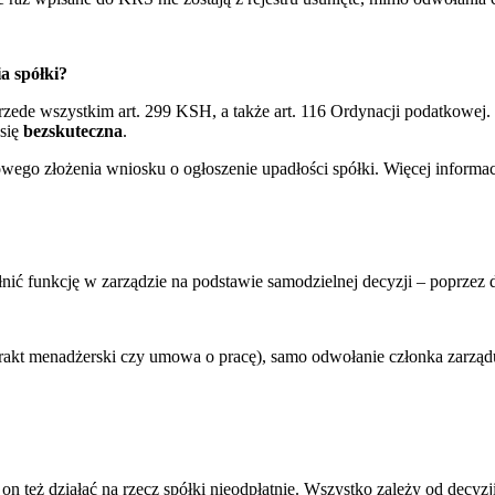
a spółki?
przede wszystkim art. 299 KSH, a także art. 116 Ordynacji podatkowe
 się
bezskuteczna
.
ego złożenia wniosku o ogłoszenie upadłości spółki. Więcej informa
ić funkcję w zarządzie na podstawie samodzielnej decyzji – poprzez 
ntrakt menadżerski czy umowa o pracę), samo odwołanie członka zarz
n też działać na rzecz spółki nieodpłatnie. Wszystko zależy od decyzj