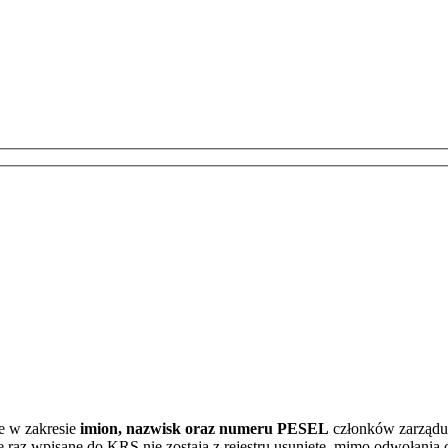
e w zakresie
imion, nazwisk oraz numeru PESEL
członków zarządu 
e raz wpisane do KRS nie zostają z rejestru usunięte, mimo odwołania 