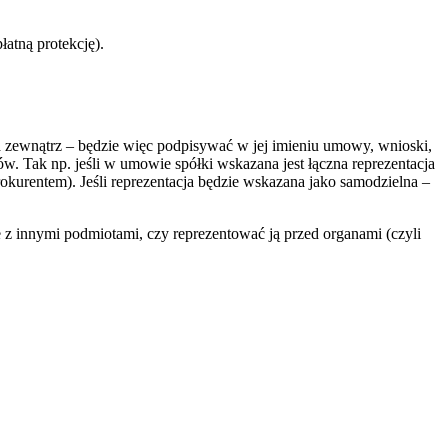
łatną protekcję).
a zewnątrz – będzie więc podpisywać w jej imieniu umowy, wnioski,
 Tak np. jeśli w umowie spółki wskazana jest łączna reprezentacja
urentem). Jeśli reprezentacja będzie wskazana jako samodzielna –
e z innymi podmiotami, czy reprezentować ją przed organami (czyli