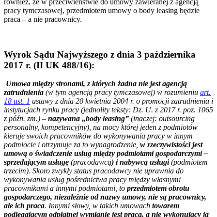
również, że w przeciwieństwie do umowy zawieranej z agencją
pracy tymczasowej, przedmiotem umowy o body leasing będzie
praca – a nie pracownicy.
Wyrok Sądu Najwyższego z dnia 3 października
2017 r. (II UK 488/16):
Umowa między stronami, z których żadna nie jest agencją
zatrudnienia
(w tym agencją pracy tymczasowej) w rozumieniu
art.
18 ust. 1
ustawy z dnia 20 kwietnia 2004 r. o promocji zatrudnienia i
instytucjach rynku pracy (jednolity teksty: Dz. U. z 2017 r. poz. 1065
z późn. zm.) –
nazywana „body leasing”
(inaczej: outsourcing
personalny, kompetencyjny), na mocy której jeden z podmiotów
kieruje swoich pracowników do wykonywania pracy w innym
podmiocie i otrzymuje za to wynagrodzenie,
w rzeczywistości jest
umową o świadczenie usług między podmiotami gospodarczymi –
sprzedającym usługę
(pracodawcą
) i nabywcą usługi
(podmiotem
trzecim). Skoro zwykły status pracodawcy nie uprawnia do
wykonywania usług pośrednictwa pracy między własnymi
pracownikami a innymi podmiotami, to
przedmiotem obrotu
gospodarczego, niezależnie od nazwy umowy, nie są pracownicy,
ale ich praca
. Innymi słowy, w takich umowach
towarem
podlegającym odpłatnej wymianie jest praca, a nie wykonujący ją