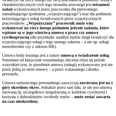
charakterystycznych cech tego stosunku prawnego jest
tożsamość
zadań
wykonywanych przez pracownika dla pierwotnego
zatrudniającego (podmiotu „wypożyczającego”) oraz dla podmiotu
korzystającego z usług świadczonych przez wypożyczonych
pracowników.
„Wypożyczany” pracownik może więc
wykonywać na rzecz innego podmiotu jedynie zadania, które
wpisane są w jego właściwą umowę o pracę czy umowę
cywilnoprawną
(dla przykładu: analityk będzie mógł świadczyć dla
wypożyczającego usługi z tego samego zakresu – a nie np. usługi
menedżerskie czy z zakresu HR).
Umowa body leasingu jest z natury
umową o świadczenie usług
.
Natomiast od klasycznie rozumianego zlecenia różni się przede
wszystkim tym, że przedmiot umowy (usługi) wykonywany jest nie
przez jedną ze stron umowy – a przez wskazanego członka
personelu.
Umowa outsourcingu personalnego zazwyczaj
zawierana jest na z
góry określony okres
. Jednakże przez sam fakt, że nie jest umową
nazwaną (tj. szczegółowo uregulowaną w kodeksie cywilnym) i
korzysta z dobrodziejstw swobody umów –
może zostać zawarta
na czas nieokreślony
.