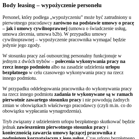
Body leasing – wypożyczenie personelu
Personel, który podlega „wypożyczeniu” może być zatrudniony u
pierwotnego pracodawcy
zarówno na podstawie umowy o pracę
– jak i umowy cywilnoprawnej
(umowa o świadczenie usług,
umowa zlecenia, umowa b2b). W przypadku umowy
cywilnoprawnej – wypożyczenie pracownika wymagać będzie
jedynie jego zgody.
W stosunku pracy zaś outsourcing personalny funkcjonuje w
jednym z dwóch trybów –
polecenia wykonywania pracy na
rzecz innego podmiotu
albo na zasadzie udzielenia
urlopu
bezpłatnego
w celu czasowego wykonywania pracy na rzecz
innego podmiotu.
W przypadku oddelegowania pracownika do wykonywania pracy
na rzecz innego podmiotu
zadania te wykonywane są w ramach
pierwotnie zawartego stosunku pracy
i nie powodują żadnych
zmian w obowiązkach właściwego pracodawcy (czyli m.in. co do
obowiązku wypłacania wynagrodzenia).
Tryb związany z udzieleniem urlopu bezpłatnego skutkować będzie
jednak
zawieszeniem pierwotnego stosunku pracy
i
koniecznością zawarcia umowy łączącej pracownika z
podmiotem korzystającym z jego usług
. Czas urlopu bezpłatnego