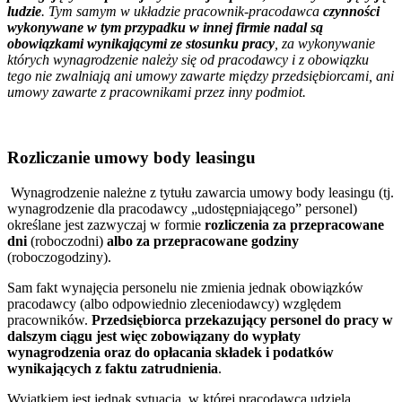
ludzie
. Tym samym w układzie pracownik-pracodawca
czynności
wykonywane w tym przypadku w innej firmie nadal są
obowiązkami wynikającymi ze stosunku pracy
, za wykonywanie
których wynagrodzenie należy się od pracodawcy i z obowiązku
tego nie zwalniają ani umowy zawarte między przedsiębiorcami, ani
umowy zawarte z pracownikami przez inny podmiot.
Rozliczanie umowy body leasingu
Wynagrodzenie należne z tytułu zawarcia umowy body leasingu (tj.
wynagrodzenie dla pracodawcy „udostępniającego” personel)
określane jest zazwyczaj w formie
rozliczenia za przepracowane
dni
(roboczodni)
albo za przepracowane godziny
(roboczogodziny).
Sam fakt wynajęcia personelu nie zmienia jednak obowiązków
pracodawcy (albo odpowiednio zleceniodawcy) względem
pracowników.
Przedsiębiorca przekazujący personel do pracy w
dalszym ciągu jest więc zobowiązany do wypłaty
wynagrodzenia oraz do opłacania składek i podatków
wynikających z faktu zatrudnienia
.
Wyjątkiem jest jednak sytuacja, w której pracodawca udziela