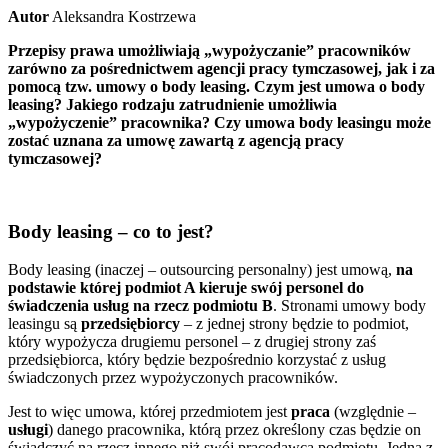
Autor
Aleksandra Kostrzewa
Przepisy prawa umożliwiają „wypożyczanie” pracowników
zarówno za pośrednictwem agencji pracy tymczasowej, jak i za
pomocą tzw. umowy o body leasing. Czym jest umowa o body
leasing? Jakiego rodzaju zatrudnienie umożliwia
„wypożyczenie” pracownika? Czy umowa body leasingu może
zostać uznana za umowę zawartą z agencją pracy
tymczasowej?
Body leasing – co to jest?
Body leasing (inaczej – outsourcing personalny) jest umową,
na
podstawie której podmiot A kieruje swój personel do
świadczenia usług na rzecz podmiotu B
. Stronami umowy body
leasingu są
przedsiębiorcy
– z jednej strony będzie to podmiot,
który wypożycza drugiemu personel – z drugiej strony zaś
przedsiębiorca, który będzie bezpośrednio korzystać z usług
świadczonych przez wypożyczonych pracowników.
Jest to więc umowa, której przedmiotem jest
praca
(względnie –
usługi
) danego pracownika, którą przez określony czas będzie on
świadczyć na rzecz innego niż swój pracodawca podmiotu. Jedną z