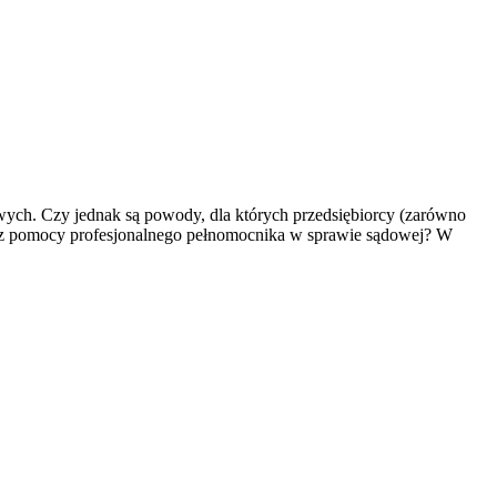
ch. Czy jednak są powody, dla których przedsiębiorcy (zarówno
m z pomocy profesjonalnego pełnomocnika w sprawie sądowej? W