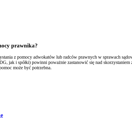
omocy prawnika?
ystania z pomocy adwokatów lub radców prawnych w sprawach sądowy
DG, jak i spółki) powinni poważnie zastanowić się nad skorzystanie
 pomoc może być potrzebna.
ne