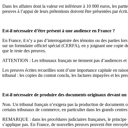
Dans les affaires dont la valeur est inférieure à 10 000 euros, les part
preuves à l’appui de leurs prétentions doivent être présentées par écrit.
Est-il nécessaire d’être présent à une audience en France ?
En France, il n’y a pas d’interrogatoire des témoins ou des parties lor
sur un formulaire officiel spécial (CERFA), en y joignant une copie de s
que le reste des preuves.
ATTENTION : Les tribunaux français ne tiennent pas d’audiences et n
Les preuves écrites recueillies sont d’une importance capitale en rais
tribunal : les copies du contrat conclu, les factures impayées et les pre
Est-il nécessaire de produire des documents originaux devant un
Non. Un tribunal français n’exigera pas la production de documents orig
certains tribunaux de commerce, en particulier dans les grands centres
REMARQUE : dans les procédures judiciaires françaises, le principe dit 
s’applique pas. En France, de nouvelles preuves peuvent être envoyées 