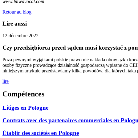
www.lmwavocat.com
Retour au blog
Lire aussi
12 décembre 2022
Czy przedsiębiorca przed sądem musi korzystać z p
Poza pewnymi wyjątkami polskie prawo nie nakłada obowiązku korz
osoby fizyczne prowadzące działalność gospodarczą wpisane do CEI
niniejszym artykule przedstawiamy kilka powodów, dla których taka
lire
Compétences
Litiges en Pologne
Contrats avec des partenaires commerciales en Polog
Établir des sociétés en Pologne