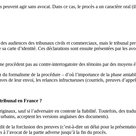
ies peuvent agir sans avocat. Dans ce cas, le procès a un caractère oral 
s des audiences des tribunaux civils et commerciaux, mais le tribunal pre
a carte d’identité. Ces déclarations sont ensuite présentées par les avoc
e procèdent pas au contre-interrogatoire des témoins par des moyens 
on du formalisme de la procédure – d’où l’importance de la phase amiable
uves de leur envoi, les relances infructueuses (courriels, preuves d’appel
 tribunal en France ?
inaux, sauf si l’adversaire en conteste la fiabilité. Toutefois, des tra
 urbains, acceptent les versions anglaises des documents).
de la forclusion des preuves (c’est-à-dire un délai pour la présentation
à l’avocat de la partie adverse jusqu’à la fin du procès.