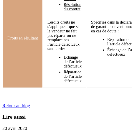
Résolution
du contrat
Lesdits droits ne
Spécifiés dans la déclara
s’appliquent que si
de garantie conventionne
le vendeur ne fait
en cas de doute :
pas réparer ou ne
Droits en résultant
Réparation de
remplace pas
l’article défec
l’article défectueux
sans tarder.
Échange de l’a
défectueux
Échange
de l’article
défectueux
Réparation
de l’article
défectueux
Retour au blog
Lire aussi
20 avril 2020