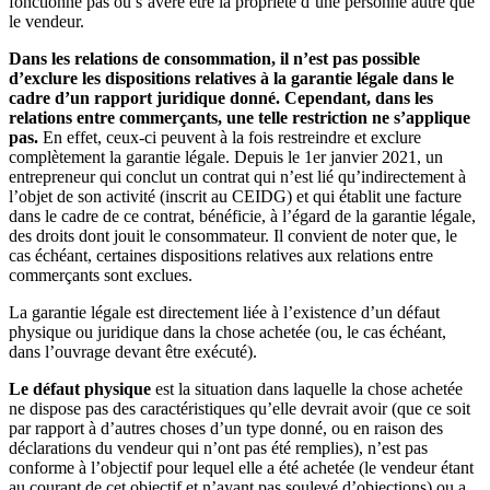
fonctionne pas ou s’avère être la propriété d’une personne autre que
le vendeur.
Dans les relations de consommation, il n’est pas possible
d’exclure les dispositions relatives
à
la garantie légale dans le
cadre d’un rapport juridique donné. Cependant, dans les
relations entre commerçants, une telle restriction ne s’applique
pas.
En effet, ceux-ci peuvent à la fois restreindre et exclure
complètement la garantie légale. Depuis le 1er janvier 2021, un
entrepreneur qui conclut un contrat qui n’est lié qu’indirectement à
l’objet de son activité (inscrit au CEIDG) et qui établit une facture
dans le cadre de ce contrat, bénéficie, à l’égard de la garantie légale,
des droits dont jouit le consommateur. Il convient de noter que, le
cas échéant, certaines dispositions relatives aux relations entre
commerçants sont exclues.
La garantie légale est directement liée à l’existence d’un défaut
physique ou juridique dans la chose achetée (ou, le cas échéant,
dans l’ouvrage devant être exécuté).
Le défaut physique
est la situation dans laquelle la chose achetée
ne dispose pas des caractéristiques qu’elle devrait avoir (que ce soit
par rapport à d’autres choses d’un type donné, ou en raison des
déclarations du vendeur qui n’ont pas été remplies), n’est pas
conforme à l’objectif pour lequel elle a été achetée (le vendeur étant
au courant de cet objectif et n’ayant pas soulevé d’objections) ou a