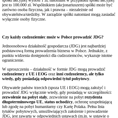
spółki akcyjnej wynosi 1 zł, natomiast w przypadku spółki akcyjnej
jest to 100.000 zł. Wspólnikiem (akcjonariuszem) spółki może być
zarówno osoba fizyczna, jak i prawna – niezależnie od
obywatelstwa/siedziby. W zarządzie spółki natomiast mogą zasiadać
wyłącznie osoby fizyczne.
Czy każdy cudzoziemiec może w Polsce prowadzić JDG?
Jednoosobowa działalność gospodarcza (JDG) jest najbardziej
podstawową formą prowadzenia biznesu w Polsce. Jednakże, z
punktu widzenia dostępności dla cudzoziemców, wykazuje istotne
ograniczenie.
W uproszczeniu – działalność w formie JDG mogą prowadzić
cudzoziemcy z UE i EOG
oraz
inni cudzoziemcy, ale tylko
wtedy, gdy posiadają odpowiedni tytuł pobytowy
.
Obywatele państw trzecich (spoza UE i EOG) mogą założyć i
prowadzić JDG wyłącznie wtedy, gdy posiadają w szczególności:
zezwolenie na pobyt stały
, zezwolenie na pobyt
rezydenta
długoterminowego UE
,
status uchodźcy
, ochronę uzupełniającą
lub zgodę na pobyt humanitarny czy Kartę Polaka. Pełna lista
tytułów pobytowych, umożliwiających założenie i prowadzenie
JDG, jest zawarta w odpowiednich ustawach (m.in. w ustawie o