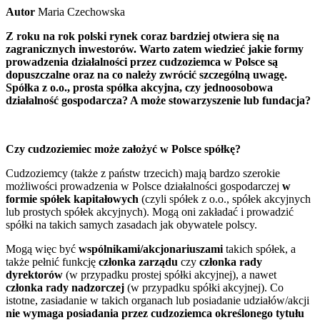
Autor
Maria Czechowska
Z roku na rok polski rynek coraz bardziej otwiera się na
zagranicznych inwestorów. Warto zatem wiedzieć jakie formy
prowadzenia działalności przez cudzoziemca w Polsce są
dopuszczalne oraz na co należy zwrócić szczególną uwagę.
Spółka z o.o., prosta spółka akcyjna, czy jednoosobowa
działalność gospodarcza? A może stowarzyszenie lub fundacja?
Czy cudzoziemiec może założyć w Polsce spółkę?
Cudzoziemcy (także z państw trzecich) mają bardzo szerokie
możliwości prowadzenia w Polsce działalności gospodarczej
w
formie spółek kapitałowych
(czyli spółek z o.o., spółek akcyjnych
lub prostych spółek akcyjnych). Mogą oni zakładać i prowadzić
spółki na takich samych zasadach jak obywatele polscy.
Mogą więc być
wspólnikami/akcjonariuszami
takich spółek, a
także pełnić funkcję
członka zarządu
czy
członka rady
dyrektorów
(w przypadku prostej spółki akcyjnej), a nawet
członka rady nadzorczej
(w przypadku spółki akcyjnej). Co
istotne, zasiadanie w takich organach lub posiadanie udziałów/akcji
nie wymaga posiadania przez cudzoziemca określonego tytułu