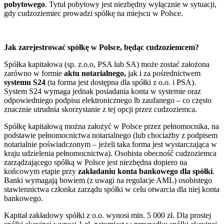
pobytowego
. Tytuł pobytowy jest niezbędny wyłącznie w sytuacji,
gdy cudzoziemiec prowadzi spółkę na miejscu w Polsce.
Jak zarejestrować spółkę w Polsce, będąc cudzoziemcem?
Spółka kapitałowa (sp. z.o.o, PSA lub SA) może zostać założona
zarówno w formie
aktu notarialnego,
jak i za pośrednictwem
systemu S24
(ta forma jest dostępna dla spółki z o.o. i PSA).
System S24 wymaga jednak posiadania konta w systemie oraz
odpowiedniego podpisu elektronicznego lb zaufanego – co często
znacznie utrudnia skorzystanie z tej opcji przez cudzoziemca.
Spółkę kapitałową można założyć w Polsce przez pełnomocnika, na
podstawie pełnomocnictwa notarialnego (lub chociażby z podpisem
notarialnie poświadczonym – jeżeli taka forma jest wystarczająca w
kraju udzielenia pełnomocnictwa). Osobista obecność cudzoziemca
zarządzającego spółką w Polsce jest niezbędna dopiero na
końcowym etapie przy
zakładaniu konta bankowego dla spółki
.
Banki wymagają bowiem (z uwagi na regulacje AML) osobistego
stawiennictwa członka zarządu spółki w celu otwarcia dla niej konta
bankowego.
Kapitał zakładowy spółki z o.o. wynosi min. 5 000 zł. Dla prostej