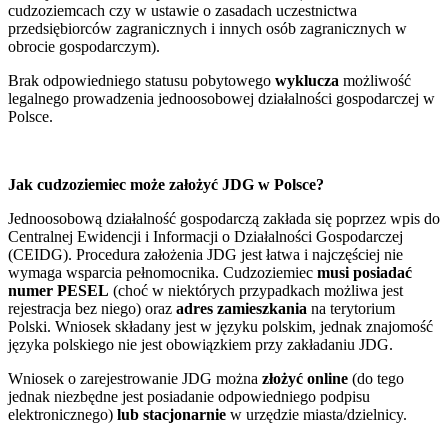
cudzoziemcach czy w ustawie o zasadach uczestnictwa
przedsiębiorców zagranicznych i innych osób zagranicznych w
obrocie gospodarczym).
Brak odpowiedniego statusu pobytowego
wyklucza
możliwość
legalnego prowadzenia jednoosobowej działalności gospodarczej w
Polsce.
Jak cudzoziemiec może założyć JDG w Polsce?
Jednoosobową działalność gospodarczą zakłada się poprzez wpis do
Centralnej Ewidencji i Informacji o Działalności Gospodarczej
(CEIDG). Procedura założenia JDG jest łatwa i najczęściej nie
wymaga wsparcia pełnomocnika. Cudzoziemiec
musi posiadać
numer PESEL
(choć w niektórych przypadkach możliwa jest
rejestracja bez niego) oraz
adres zamieszkania
na terytorium
Polski. Wniosek składany jest w języku polskim, jednak znajomość
języka polskiego nie jest obowiązkiem przy zakładaniu JDG.
Wniosek o zarejestrowanie JDG można
złożyć online
(do tego
jednak niezbędne jest posiadanie odpowiedniego podpisu
elektronicznego)
lub stacjonarnie
w urzędzie miasta/dzielnicy.